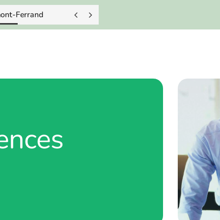
mont-Ferrand


ences